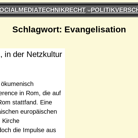
OCIALMEDIA
TECHNIK
RECHT
POLITIK
VERSC
Schlagwort:
Evangelisation
 in der Netzkultur
r ökumenisch
erence in Rom, die auf
Rom stattfand. Eine
äischen europäischen
n Kirche
doch die Impulse aus