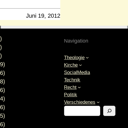
Juni 19, 2012
)
Navigation
)
)
Theologie
9)
Kirche
SocialMedia
6)
Technik
8)
Recht
6)
Politik
4)
Verschiedenes
6)
S
5)
u
c
6)