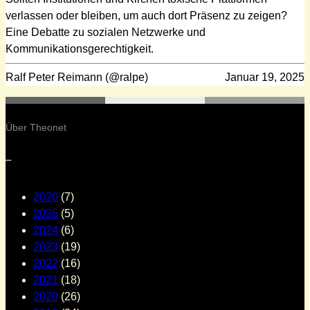
verlassen oder bleiben, um auch dort Präsenz zu zeigen?
Eine Debatte zu sozialen Netzwerke und
Kommunikationsgerechtigkeit.
Ralf Peter Reimann (@ralpe)
Januar 19, 2025
Über Theonet
–
2026
(7)
2025
(5)
2024
(6)
2023
(19)
2022
(16)
2021
(18)
2020
(26)