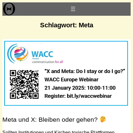
Zum
Inhalt
springen
Schlagwort:
Meta
Meta und X: Bleiben oder gehen?
Sollten Institutionen und Kirchen toxische Plattformen