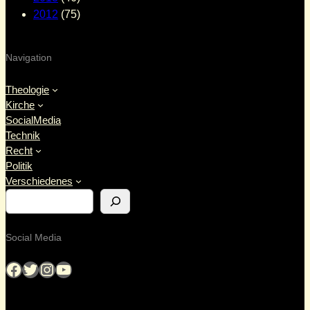
2012
(75)
Navigation
Theologie
Kirche
SocialMedia
Technik
Recht
Politik
Verschiedenes
S
u
c
Social Media
h
e
Facebook
Twitter
Instagram
YouTube
n