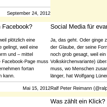
September 24, 2012
ch Facebook?
Social Media für ev
il plötzlich eine
Ja, das geht. Oder ginge 
gelingt, weil eine
der Glaube, der seine Form
rm und – mittel
noch grob gesagt, weil ei
ine Facebook-Page muss
Volkskirchenvariante) übe
ternehmen fortan
muss, wo Menschen zusam
n kann.
länger, hat Wolfgang Lü
Mai 15, 2012
Ralf Peter Reimann (@ral
Was zählt ein Klick?