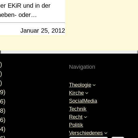
der EKiR und in der
, neben- oder…
Januar 25, 2012
)
Navigation
)
)
Theologie
9)
Kirche
SocialMedia
6)
Technik
8)
Recht
6)
Politik
4)
Verschiedenes