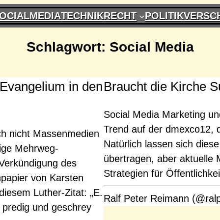
OCIALMEDIA
TECHNIK
RECHT
POLITIK
VERSC
Schlagwort:
Social Media
 Evangelium in den
Braucht die Kirche 
Social Media Marketing und
Trend auf der dmexco12, d
uch nicht Massenmedien
Natürlich lassen sich diese
ige Mehrweg-
übertragen, aber aktuelle 
 Verkündigung des
Strategien für Öffentlichk
papier von Karsten
iesem Luther-Zitat: „E.
Ralf Peter Reimann (@ral
n predig und geschrey