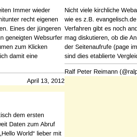
eiten Immer wieder
Nicht viele kirchliche Weba
itunter recht eigenen
wie es z.B. evangelisch.
en. Eines der jüngeren
Verfahren gibt es noch an
den geneigten Websurfer
mag diskutieren, ob die Anz
umen zum Klicken
der Seitenaufrufe (page i
ich damit eine
sind dies etablierte Vergl
Ralf Peter Reimann (@ral
April 13, 2012
tisch dem ersten
weit Daten zum Abruf
„Hello World“ lieber mit