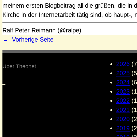
meinem ersten Blogbeitrag all die grüßen, die in 
Kirche in der Internetarbeit tätig sind, ob haupt-
Ralf Peter Reimann (@ralpe)
←
Vorherige Seite
2026
(7
Über Theonet
2025
(5
2024
(6
–
2023
(1
2022
(1
2021
(1
2020
(2
2019
(2