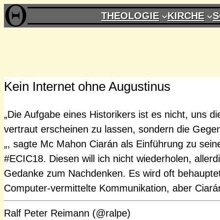
Zum
THEOLOGIE
KIRCHE
S
Inhalt
springen
Kein Internet ohne Augustinus
„Die Aufgabe eines Historikers ist es nicht, uns d
vertraut erscheinen zu lassen, sondern die Gege
„, sagte Mc Mahon Ciarán als Einführung zu sein
#ECIC18. Diesen will ich nicht wiederholen, aller
Gedanke zum Nachdenken. Es wird oft behauptet,
Computer-vermittelte Kommunikation, aber Ciar
Ralf Peter Reimann (@ralpe)