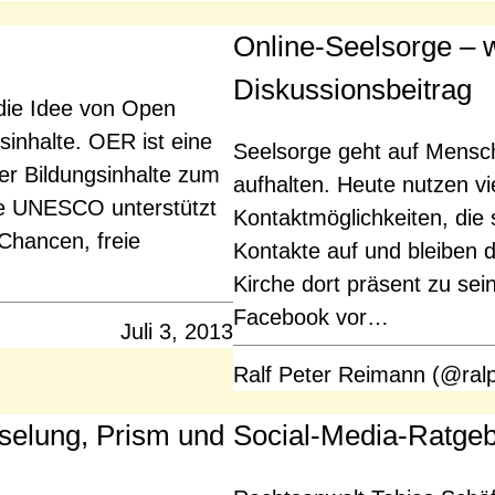
Online-Seelsorge – w
Diskussionsbeitrag
die Idee von Open
inhalte. OER ist eine
Seelsorge geht auf Mensch
ier Bildungsinhalte zum
aufhalten. Heute nutzen v
Die UNESCO unterstützt
Kontaktmöglichkeiten, die
hancen, freie
Kontakte auf und bleiben d
Kirche dort präsent zu sein
Facebook vor…
Juli 3, 2013
Ralf Peter Reimann (@ral
sselung, Prism und
Social-Media-Ratgebe