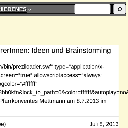
SUCHEN
HIEDENES
rrerInnen: Ideen und Brainstorming
m/bin/preziloader.swf“ type=“application/x-
screen=“true“ allowscriptaccess=“always“
color=“#ffffff“
8bh0kfn&lock_to_path=0&color=ffffff&autoplay=no&
 Pfarrkonventes Mettmann am 8.7.2013 im
pe)
Juli 8, 2013