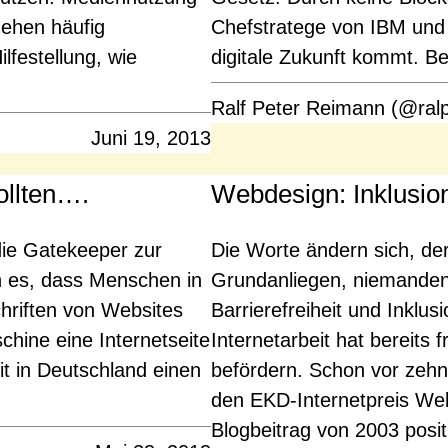
ehen häufig
Chefstratege von IBM und 
lfestellung, wie
digitale Zukunft kommt. Be
Ralf Peter Reimann (@ral
Juni 19, 2013
ollten….
Webdesign: Inklusion
ie Gatekeeper zur
Die Worte ändern sich, der
ch es, dass Menschen in
Grundanliegen, niemanden 
hriften von Websites
Barrierefreiheit und Inklus
hine eine Internetseite
Internetarbeit hat bereits 
t in Deutschland einen
befördern. Schon vor zehn 
den EKD-Internetpreis Webf
Blogbeitrag von 2003 posi