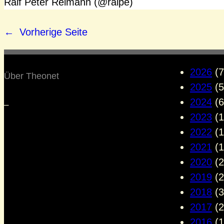
Ralf Peter Reimann (@ralpe)
←
Vorherige Seite
2026
(7
Über Theonet
2025
(5
2024
(6
–
2023
(1
2022
(1
2021
(1
2020
(2
2019
(2
2018
(3
2017
(2
2016
(1