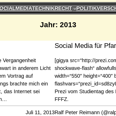
OCIALMEDIA
TECHNIK
RECHT
POLITIK
VERSC
Jahr:
2013
Social Media für Pfa
ie Vergangenheit
[gigya src=“http://prezi.co
nwart in anderem Licht
shockwave-flash“ allowfull
em Vortrag auf
width=“550″ height=“400″ bg
dings brachte mich ein
flashvars=“prezi_id=sd8zy
 das Internet sei
Prezi vom Studientag des
án…
FFFZ.
Juli 11, 2013
Ralf Peter Reimann (@ral