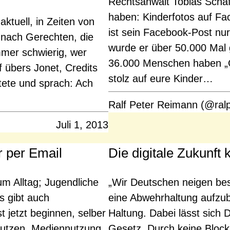
Rechtsanwalt Tobias Schäf
haben: Kinderfotos auf Fac
ktuell, in Zeiten von
ist sein Facebook-Post n
 nach Gerechten, die
wurde er über 50.000 Mal 
mmer schwierig, wer
36.000 Menschen haben „Gefä
f übers Jonet, Credits
stolz auf eure Kinder…
ete und sprach: Ach
Ralf Peter Reimann (@ral
Juli 1, 2013
r per Email
Die digitale Zukunft
m Alltag; Jugendliche
„Wir Deutschen neigen be
s gibt auch
eine Abwehrhaltung aufzubau
t jetzt beginnen, selber
Haltung. Dabei lässt sich D
 nutzen. Mediennutzung
Gesetz. Durch keine Block