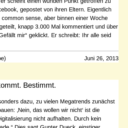
er scheint einen wunden Punkt getroffen zu
ebook, gepostet von ihren Eltern. Eigentlich
ur common sense, aber binnen einer Woche
geteilt, knapp 3.000 Mal kommentiert und über
llt mir“ geklickt. Er schreibt: Ihr alle seid
pe)
Juni 26, 2013
 kommt. Bestimmt.
sonders dazu, zu vielen Megatrends zunächst
en: ‚Nein, das wollen wir nicht‘ ist die
igitalisierung nicht aufhalten. Durch kein
ade.“ Dies sagt Gunter Dueck, einstiger