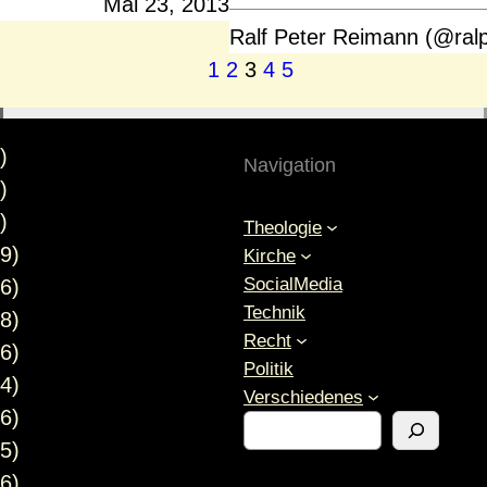
Mai 23, 2013
Ralf Peter Reimann (@ral
1
2
3
4
5
)
Navigation
)
)
Theologie
9)
Kirche
SocialMedia
6)
Technik
8)
Recht
6)
Politik
4)
Verschiedenes
6)
S
5)
u
c
6)