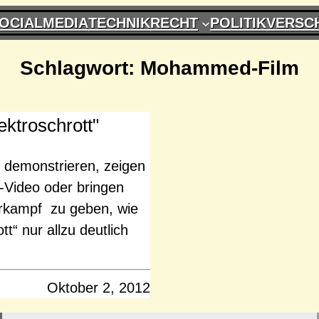
OCIALMEDIA
TECHNIK
RECHT
POLITIK
VERSC
Schlagwort:
Mohammed-Film
ktroschrott"
 demonstrieren, zeigen
Video oder bringen
rkampf zu geben, wie
t“ nur allzu deutlich
Oktober 2, 2012