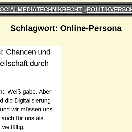
OCIALMEDIA
TECHNIK
RECHT
POLITIK
VERSC
Schlagwort:
Online-Persona
d: Chancen und
llschaft durch
und Weiß gäbe. Aber
 die Digitalisierung
g und wir müssen uns
r auch für uns als
ielfältig.