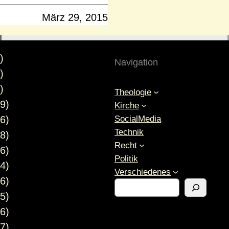
März 29, 2015
)
Navigation
)
)
Theologie
9)
Kirche
SocialMedia
6)
Technik
8)
Recht
6)
Politik
4)
Verschiedenes
6)
S
5)
u
c
6)
h
7)