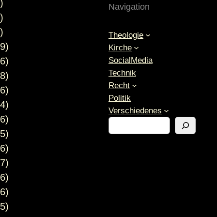
)
Navigation
)
)
Theologie
9)
Kirche
SocialMedia
6)
Technik
8)
Recht
6)
Politik
4)
Verschiedenes
6)
S
5)
u
c
6)
h
7)
e
6)
n
6)
5)