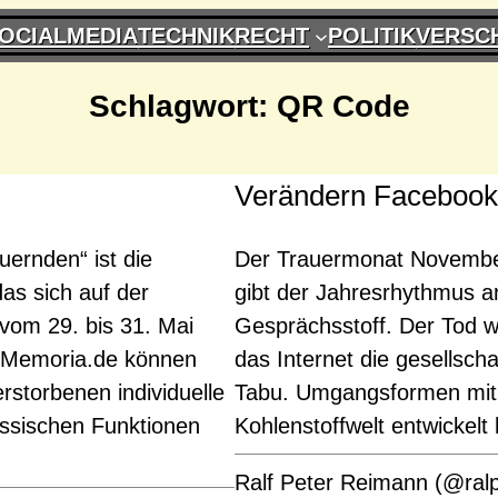
OCIALMEDIA
TECHNIK
RECHT
POLITIK
VERSC
Schlagwort:
QR Code
Verändern Facebook 
uernden“ ist die
Der Trauermonat November
as sich auf der
gibt der Jahresrhythmus a
vom 29. bis 31. Mai
Gesprächsstoff. Der Tod wir
 e-Memoria.de können
das Internet die gesellscha
rstorbenen individuelle
Tabu. Umgangsformen mit T
ssischen Funktionen
Kohlenstoffwelt entwickelt
Ralf Peter Reimann (@ral