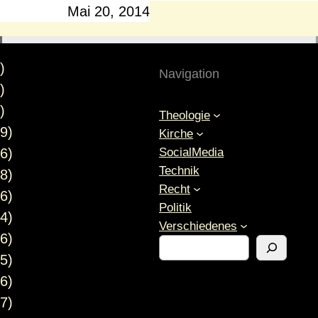
Mai 20, 2014
)
Navigation
)
)
Theologie
9)
Kirche
SocialMedia
6)
Technik
8)
Recht
6)
Politik
4)
Verschiedenes
6)
S
5)
u
c
6)
h
7)
e