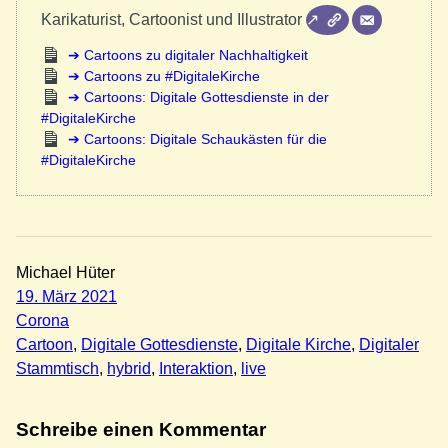
Karikaturist, Cartoonist und Illustrator
Cartoons zu digitaler Nachhaltigkeit
Cartoons zu #DigitaleKirche
Cartoons: Digitale Gottesdienste in der
#DigitaleKirche
Cartoons: Digitale Schaukästen für die
#DigitaleKirche
Michael Hüter
19. März 2021
Corona
Cartoon
, 
Digitale Gottesdienste
, 
Digitale Kirche
, 
Digitaler
Stammtisch
, 
hybrid
, 
Interaktion
, 
live
Schreibe einen Kommentar