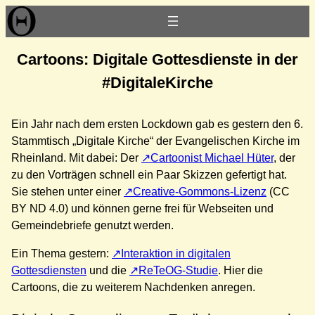
Zum
Inhalt
springen
Cartoons: Digitale Gottesdienste in der
#DigitaleKirche
Ein Jahr nach dem ersten Lockdown gab es gestern den 6.
Stammtisch „Digitale Kirche“ der Evangelischen Kirche im
Rheinland. Mit dabei: Der
Cartoonist Michael Hüter
, der
zu den Vorträgen schnell ein Paar Skizzen gefertigt hat.
Sie stehen unter einer
Creative-Gommons-Lizenz
(CC
BY ND 4.0) und können gerne frei für Webseiten und
Gemeindebriefe genutzt werden.
Ein Thema gestern:
Interaktion in digitalen
Gottesdiensten
und die
ReTeOG-Studie
. Hier die
Cartoons, die zu weiterem Nachdenken anregen.