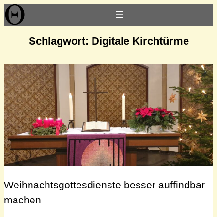
Zum
Inhalt
springen
Schlagwort:
Digitale Kirchtürme
Weihnachtsgottesdienste besser auffindbar
machen