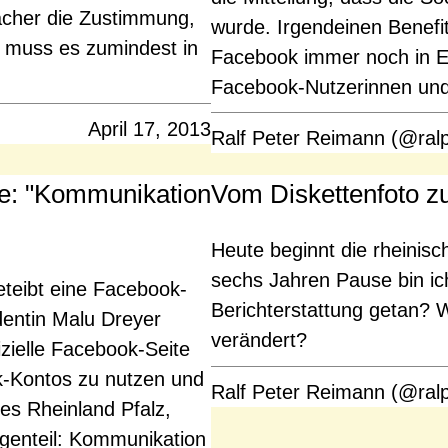
facher die Zustimmung,
wurde. Irgendeinen Benefi
o muss es zumindest in
Facebook immer noch in E
Facebook-Nutzerinnen und
April 17, 2013
Ralf Peter Reimann (@ral
e: "Kommunikation
Vom Diskettenfoto z
Heute beginnt die rheini
sechs Jahren Pause bin ich
eteibt eine Facebook-
Berichterstattung getan? W
dentin Malu Dreyer
verändert?
izielle Facebook-Seite
k-Kontos zu nutzen und
Ralf Peter Reimann (@ral
s Rheinland Pfalz,
egenteil: Kommunikation