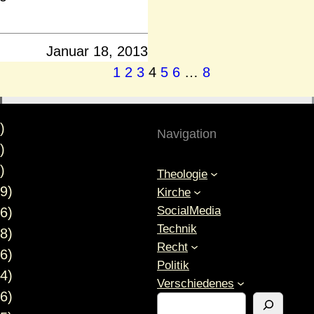
Januar 18, 2013
1
2
3
4
5
6
…
8
)
Navigation
)
)
Theologie
9)
Kirche
SocialMedia
6)
Technik
8)
Recht
6)
Politik
4)
Verschiedenes
6)
S