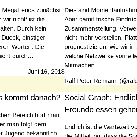
n Megatrends zunächst
Dies sind Momentaufnahme
ir nicht‘ ist die
Aber damit frische Eindrück
halten. Durch kein
Zusammenstellung. Vorweg
 Dueck, einstiger
nicht mehr vorstellen. Pl
eren Worten: Die
prognostizieren, wie wir i
 nicht durch…
welche Netzwerke vorne lie
Mitmachen…
Juni 16, 2013
Ralf Peter Reimann (@ral
as kommt danach?
Social Graph: Endlic
Freunde essen gehe
chen Bereich hört man
der man folgt dem
Endlich ist die Wartezeit 
r Jugend bekanntlich
die Mitteilung, dass die S