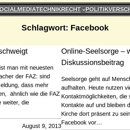
OCIALMEDIA
TECHNIK
RECHT
POLITIK
VERSC
Schlagwort:
Facebook
schweigt
Online-Seelsorge – w
Diskussionsbeitrag
ist man mit neuesten
acher der FAZ: sind
Seelsorge geht auf Mensch
Meldung, dass mehr
aufhalten. Heute nutzen v
en, ähnlich wie die FAZ
Kontaktmöglichkeiten, die
 weiter, die
Kontakte auf und bleiben d
Kirche dort präsent zu sein
Facebook vor…
August 9, 2013