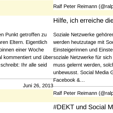
Ralf Peter Reimann (@ral
Hilfe, ich erreiche d
n Punkt getroffen zu
Soziale Netzwerke gehören
en Eltern. Eigentlich
werden heutzutage mit Soc
 binnen einer Woche
Einsteigerinnen und Einste
al kommentiert und über
soziale Netzwerke für sic
chreibt: Ihr alle seid
muss gelernt werden, sol
unbewusst. Social Media Gu
Facebook &…
Juni 26, 2013
Ralf Peter Reimann (@ral
#DEKT und Social Me