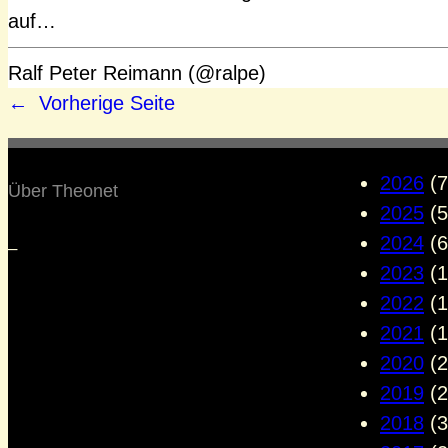
auf…
Ralf Peter Reimann (@ralpe)
←
Vorherige Seite
2026
(7
Über Theonet
2025
(5
2024
(6
–
2023
(1
2022
(1
2021
(1
2020
(2
2019
(2
2018
(3