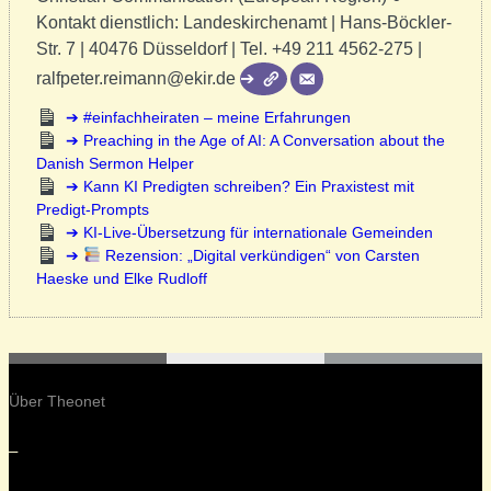
Kontakt dienstlich: Landeskirchenamt | Hans-Böckler-
Str. 7 | 40476 Düsseldorf | Tel. +49 211 4562-275 |
ralfpeter.reimann@ekir.de
#einfachheiraten – meine Erfahrungen
Preaching in the Age of AI: A Conversation about the
Danish Sermon Helper
Kann KI Predigten schreiben? Ein Praxistest mit
Predigt-Prompts
KI-Live-Übersetzung für internationale Gemeinden
Rezension: „Digital verkündigen“ von Carsten
Haeske und Elke Rudloff
Über Theonet
–