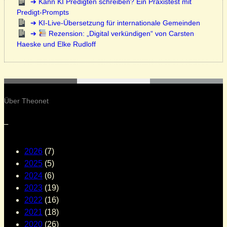
Kann KI Predigten schreiben? Ein Praxistest mit
Predigt-Prompts
KI-Live-Übersetzung für internationale Gemeinden
Rezension: „Digital verkündigen“ von Carsten
Haeske und Elke Rudloff
Über Theonet
–
2026
(7)
2025
(5)
2024
(6)
2023
(19)
2022
(16)
2021
(18)
2020
(26)