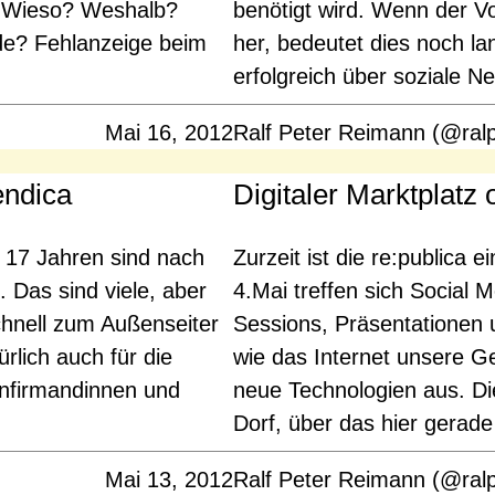
. Wieso? Weshalb?
benötigt wird. Wenn der V
de? Fehlanzeige beim
her, bedeutet dies noch la
erfolgreich über soziale 
Mai 16, 2012
Ralf Peter Reimann (@ral
endica
Digitaler Marktplatz
 17 Jahren sind nach
Zurzeit ist die re:publica
Das sind viele, aber
4.Mai treffen sich Social 
schnell zum Außenseiter
Sessions, Präsentationen
ürlich auch für die
wie das Internet unsere Ge
onfirmandinnen und
neue Technologien aus. Die 
Dorf, über das hier gerade
Mai 13, 2012
Ralf Peter Reimann (@ral