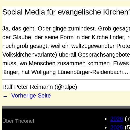
Social Media für evangelische Kirche
Ja, das geht. Oder ginge zumindest. Grob gesagt 
der Glaube, der seine Form in der Kirche findet, 
noch grob gesagt, weil ein weltzugewandter Prote
Volkskirchenvariante) überall Gesprächsangebote
muss, wo Menschen zusammen kommen. Etwas we
länger, hat Wolfgang Lünenbürger-Reidenbach…
Ralf Peter Reimann (@ralpe)
←
Vorherige Seite
2026
(7
Über Theonet
2025
(5