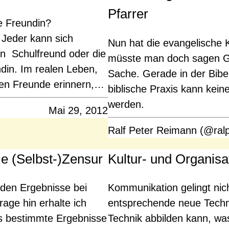
Pfarrer
e Freundin?
 Jeder kann sich
Nun hat die evangelische K
den Schulfreund oder die
müsste man doch sagen Gu
ndin. Im realen Leben,
Sache. Gerade in der Bibel
sten Freunde erinnern,…
biblische Praxis kann ke
werden.
Mai 29, 2012
Ralf Peter Reimann (@ral
ie (Selbst-)Zensur
Kultur- und Organis
erden Ergebnisse bei
Kommunikation gelingt nicht
age hin erhalte ich
entsprechende neue Technik
ss bestimmte Ergebnisse
Technik abbilden kann, wa