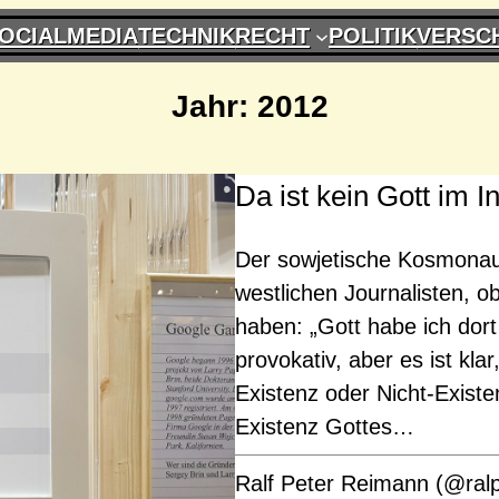
OCIALMEDIA
TECHNIK
RECHT
POLITIK
VERSC
Jahr:
2012
Da ist kein Gott im I
Der sowjetische Kosmonaut
westlichen Journalisten, o
haben: „Gott habe ich dort
provokativ, aber es ist kla
Existenz oder Nicht-Exist
Existenz Gottes…
Ralf Peter Reimann (@ral