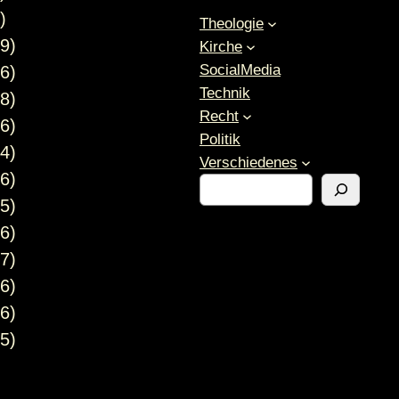
)
Theologie
9)
Kirche
SocialMedia
6)
Technik
8)
Recht
6)
Politik
4)
Verschiedenes
6)
S
5)
u
c
6)
h
7)
e
6)
n
6)
5)