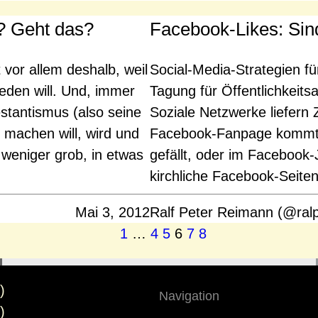
n? Geht das?
Facebook-Likes: Si
vor allem deshalb, weil
Social-Media-Strategien fü
reden will. Und, immer
Tagung für Öffentlichkeitsa
stantismus (also seine
Soziale Netzwerke liefern
 machen will, wird und
Facebook-Fanpage kommt, 
niger grob, in etwas
gefällt, oder im Facebook-J
kirchliche Facebook-Seiten
Mai 3, 2012
Ralf Peter Reimann (@ral
1
…
4
5
6
7
8
)
Navigation
)