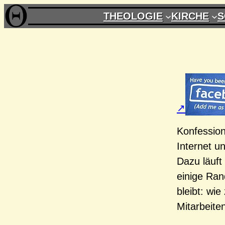
Zum
THEOLOGIE
KIRCHE
S
Inhalt
springen
Konfession
Internet u
Dazu läuft
einige Ran
bleibt: wi
Mitarbeite