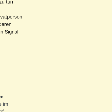
zu tun
ivatperson
nderen
in Signal
 ●
e im
of