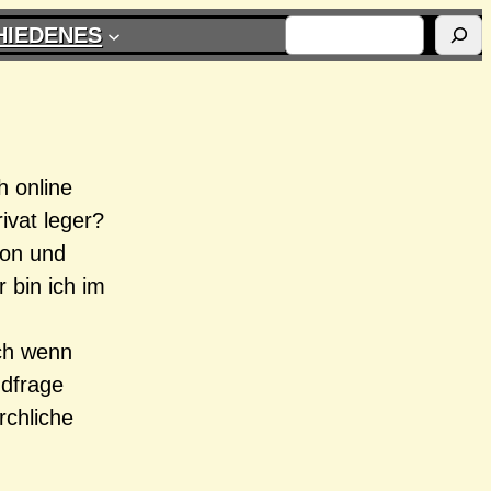
SUCHEN
HIEDENES
h online
ivat leger?
ion und
 bin ich im
ch wenn
ndfrage
rchliche