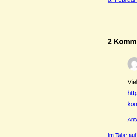
2 Komme
Vie
htt
kon
Ant
Im Talar auf