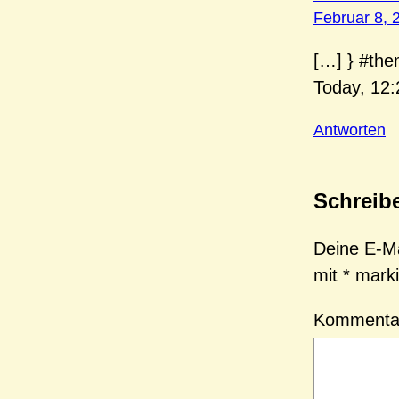
Februar 8, 
[…] } #the
Today, 12:
Antworten
Schreib
Deine E-Mai
mit
*
marki
Komment