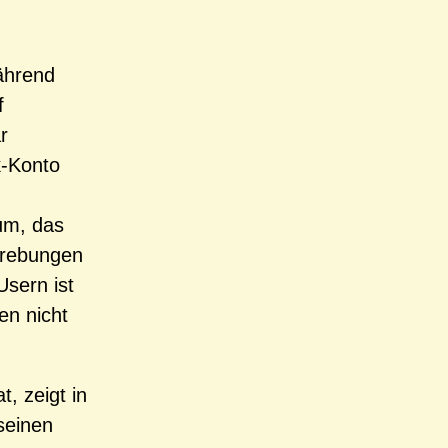
ährend
f
r
k-Konto
rum, das
strebungen
sern ist
en nicht
, zeigt in
 seinen