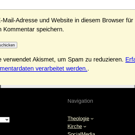
-Mail-Adresse und Website in diesem Browser für
n Kommentar speichern.
te verwendet Akismet, um Spam zu reduzieren.
Erf
mentardaten verarbeitet werden.
.
Navigation
Theologie
Kirche
SocialMedia