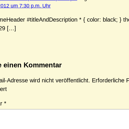
2012 um 7:30 p.m. Uhr
meHeader #titleAndDescription * { color: black; } t
29 […]
e einen Kommentar
l-Adresse wird nicht veröffentlicht.
Erforderliche 
ert
ar
*