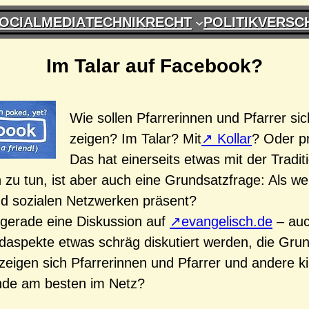
OCIALMEDIA
TECHNIK
RECHT
POLITIK
VERSC
Im Talar auf Facebook?
Wie sollen Pfarrerinnen und Pfarrer sic
zeigen? Im Talar? Mit
Kollar
? Oder pr
Das hat einerseits etwas mit der Tradit
 zu tun, ist aber auch eine Grundsatzfrage: Als wer
nd sozialen Netzwerken präsent?
 gerade eine Diskussion auf
evangelisch.de
– au
daspekte etwas schräg diskutiert werden, die Gru
e zeigen sich Pfarrerinnen und Pfarrer und andere ki
nde am besten im Netz?