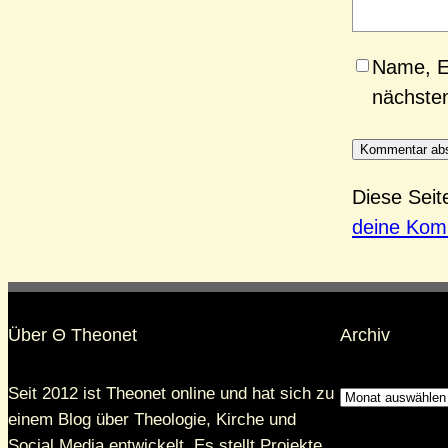
Name, E
nächste
Diese Sei
deine Kom
Über Θ Theonet
Archiv
Seit 2012 ist Theonet online und hat sich zu
einem Blog über Theologie, Kirche und
Social Media entwickelt. Es stellt Projekte