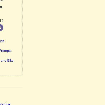
 ●
11
ish
-Prompts
 und Elke
Kollar
, 