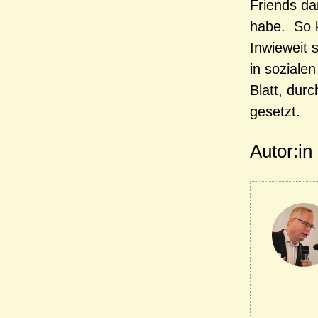
Friends da
habe. So k
Inwieweit 
in soziale
Blatt, durc
gesetzt.
Autor:in