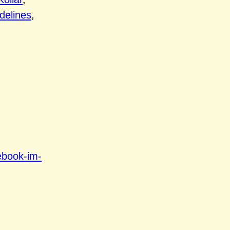
delines
, 
cebook-im-