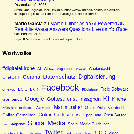
Dezember 15, 2023
Artikel auf Englisch über LinkedIn: https://www.linkedin.com/pulse/artificial-
intelligence-protestant-church-challenges-reimann-tcl8e/
Mario Garcia
zu
Martin Luther as an AI-Powered 3D
Real-Life Avatar Answers Questions Live on YouTube
Oktober 29, 2023
Súper!! Muy interesante! Felicidades por el logro!
Wortwolke
#digitalekirche
Alexa
AI
Avatar
Augustinus
Chatandacht
Digitalisierung
Datenschutz
Corona
ChatGPT
Facebook
Freie Software
ECIC
EKiR
dmexco
Flüchtlinge
KI
Google
Gottesdienst
Instagram
Kirche
Gemeinde
Martin Luther
OER
Marketing
Künstliche Intelligenz
Online-Abendmahl
Online-Gottesdienst
Online-Gemeinde
Open Source
Open Data
Social Media
Social Media Guidelines
Siri
Snapchat
Twitter
UCC
Video
Structured Data
Theologie
Twittergottesdienst