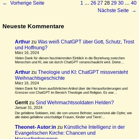
←
Vorherige Seite
1
…
26
27
28
29
30
…
40
Nächste Seite
→
Neueste Kommentare
Arthur
zu
Was weiß ChatGPT über Gott, Schutz, Trost
und Hoffnung?
März 16, 2024
Vielen Dank für diesen faszinierenden Einblick in die Beziehung zwischen
Menschen und KI, wie sie durch ChatGPT veranschaulicht wird. Deine…
Arthur
zu
Theologie und KI: ChatGPT missversteht
Weihnachtsgeschichte
März 16, 2024
Vielen Dank für Ihren ausführlichen Artikel über die Herausforderungen und
Grenzen von ChatGPT im Bereich Theologie und Religion. Es war…
Gerrit
zu
Sind Wehrmachtssoldaten Helden?
Januar 31, 2024
Die gefallene Soldaten, inkl. die von unsere Befreier, waren/sind alle Opfer, wie
alle dabei gefallene unschuldige Frauen, Kinder und Tiere!…
Theonet- Autor:in
zu
Künstliche Intelligenz in der
Evangelischen Kirche: Chancen und
Herausforderungen